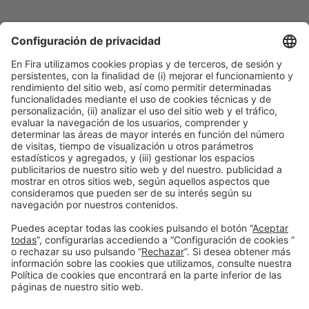
Ponentes
SPEAKER
Jaime Martin
FOUNDER & CEO
Lantern