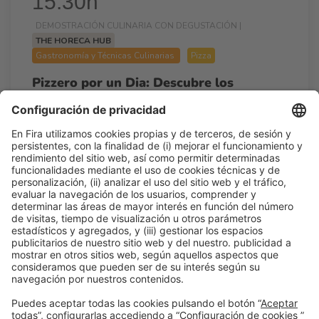
15:30h
DEMOSTRACIÓN CULINARIA CON DEGUSTACIÓN |
THE HORECA HUB
Gastronomía y Técnicas Culinarias
Pizza
Pizzero por un Dia: Descubre los
secretos de la auténtica pizza napolitana
15:30h - 16:15h
Lun 23
Show Stage 1 - The Horeca Hub
Acceso libre
Leer más