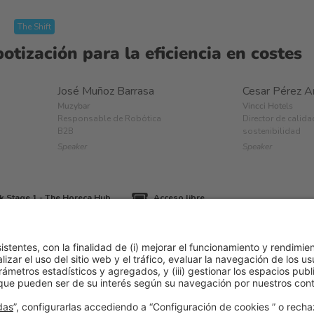
The Shift
tización para la eficiencia en costes
José Muñoz Barrasa
Cesar Pérez A
Muzybar
Vincci Hotels
Responsable de Robótica
Director de calida
B2B
sostenibilidad
Speaker
Speaker
k Stage 1 - The Horeca Hub
Acceso libre