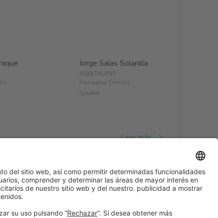
raque
Jorge Salas Solanilla
JOB&TALENT
d y
Managing Director
Speaker
Leer más
#ALIMENTARIA2028
en las redes sociales