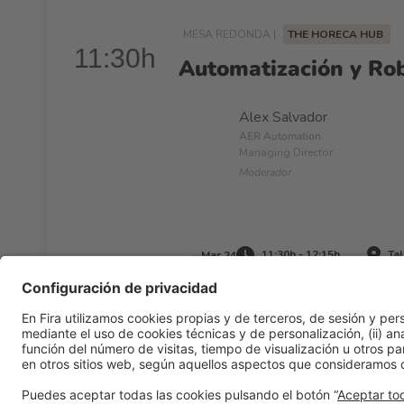
MESA REDONDA |
THE HORECA HUB
11:30h
Automatización y Robo
Alex Salvador
AER Automation
Managing Director
Moderador
11:30h - 12:15h
Tal
Mar 24