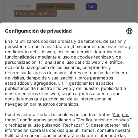
KEYNOTE |
THE COFFEE STAGE
Café
The Coffee Opportunity
El Café perdió el protagonismo – Y eso
es una gran noticia
15:30h - 16:00h
The Coffee Stage
Lun 23
Acceso libre
Leer más