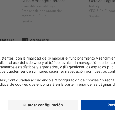
Núria Armengol Carrasco
Octavio Laguí
Generalitat de Catalunya
Natruly
Responsable de producción
CEO & Co-Funda
agraria ecológica
Speaker
Speaker
Plaza Eco
Acceso libre
ítica de cookies