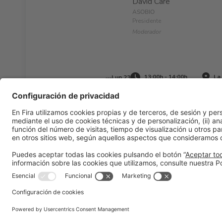
David Caré
ASOBIO
Presidente
Moderador
13:00h - 14:00h
La 
Lun 23
Información general
Aviso legal
Política de privacidad
Pol