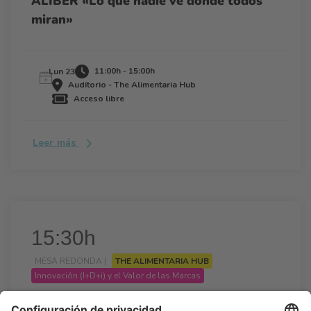
ALIBER «Lo que nadie ve donde todos
miran»
11:00h - 15:00h
Lun 23
Auditorio - The Alimentaria Hub
Acceso libre
Leer más
15:30h
MESA REDONDA |
THE ALIMENTARIA HUB
Innovación (I+D+i) y el Valor de las Marcas
JORNADA ACCIÓ