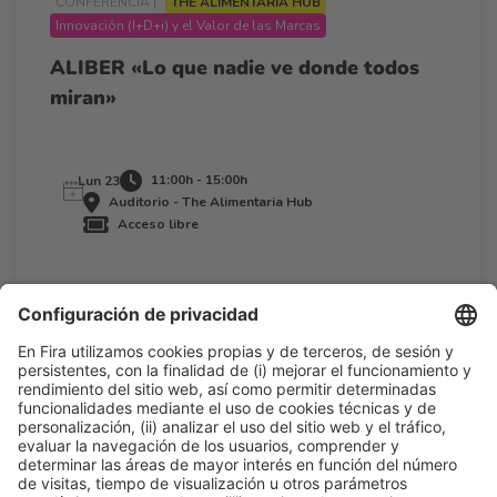
CONFERENCIA |
THE ALIMENTARIA HUB
Innovación (I+D+i) y el Valor de las Marcas
ALIBER «Lo que nadie ve donde todos
miran»
11:00h - 15:00h
Lun 23
Auditorio - The Alimentaria Hub
Acceso libre
Leer más