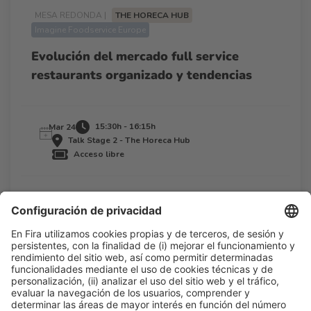
MESA REDONDA |
THE HORECA HUB
Imagine Foodservice Europe
Evolución del mercado full service
restaurants organizado y tendencias
15:30h - 16:15h
Mar 24
Talk Stage 2 - The Horeca Hub
Acceso libre
Leer más