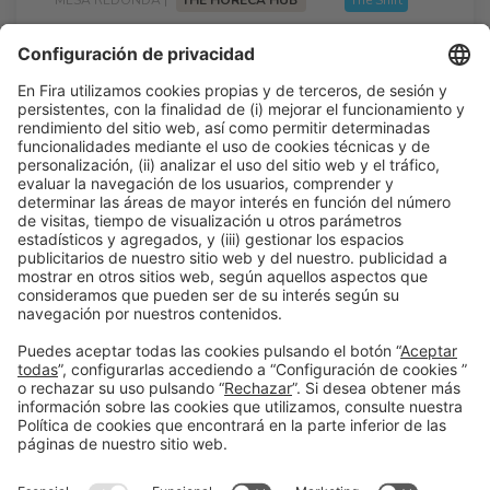
Cuando HORECA y Retail se alían
10:20h - 10:50h
Lun 23
Talk Stage 1 - The Horeca Hub
Acceso libre
Leer más