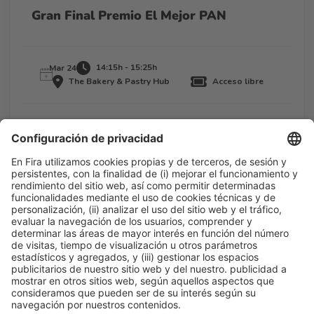
Gran Final Premio El Mejor PAN
14:15h - 15:25h
Mar 24
The Bakery & Pastry Hub
Acceso libre
Leer más