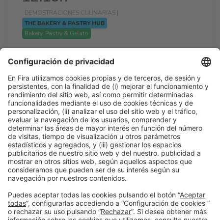
DEMOSTRACIONES CULINARIAS |
THE BAKERY & PASTRY HUB
Bakery, Pastry & Gelato
10 años formando talento: docencia e
investigación al servicio del mercado.
12:15h - 12:45h
Jue 26
The Bakery & Pastry Hub
Acceso libre
Leer más