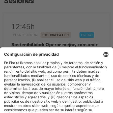
Sesiones
12:45h
MESA REDONDA |
THE HORECA HUB
The Shift
Sostenibilidad: Operar mejor, consumir
menos, crear más valor
12:45h - 13:30h
Mar 24
Talk Stage 1 - The Horeca Hub
Acceso libre
Leer más