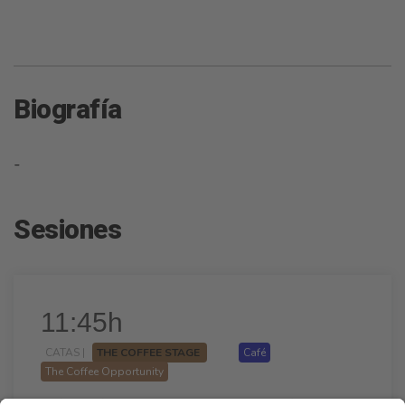
Biografía
-
Sesiones
11:45h
CATAS |
THE COFFEE STAGE
Café
The Coffee Opportunity