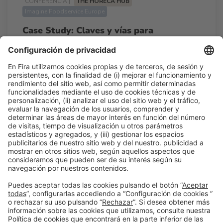
CONFERENCIA |
THE HORECA HUB
Imagine Foodservice Europe
Case Study: Claves y vías para
internacionalizar la marca
13:15h - 14:00h
Mié 25
Talk Stage 2 - The Horeca Hub
Acceso libre
Leer más