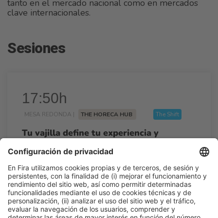
tanto en el mercado nacional como en mercados
clave internacionales.
Sesiones
17:50h
MESA REDONDA |
THE HORECA HUB
The Shift
Tu vajilla define tu experiencia y
posicionamiento
17:50h - 18:20h
Mar 24
Talk Stage 1 - The Horeca Hub
Acceso libre