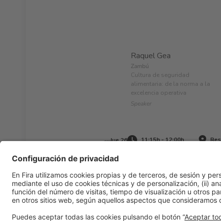
Raquel Gea
Zambú
Cultura de seguridad
alimentaria: de la norma a la
excelencia operativa
Speaker
11:15h - 12:00h
Rest
Jue 26