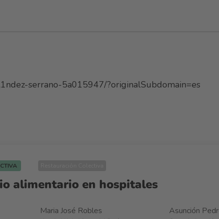
%A1ndez-serrano-5a015947/?originalSubdomain=es
ECTIVA
Restauración Colectiva
io alimentario en hospitales
Maria José Robles
Asunción Ped