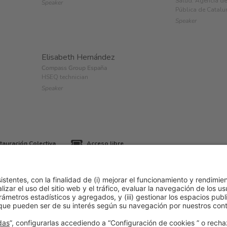
Salud. Agencia de
Speaker
Pública de Catalu
Speaker
Elisabeth Hernández
Compass Group España
HSEQ technician
Speaker
auración Colectiva
Acceso libre