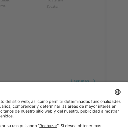
 Salud
Hostelería
nya.
Speaker
Leer más
#ALIMENTARIA2028
en las redes sociales