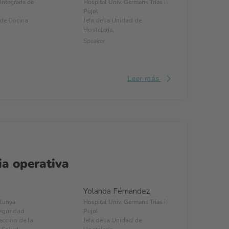
Integrada de
Hospital Univ. Germans Trías i
Pujol
 de Cocina
Jefa de la Unidad de
Hostelería
Speaker
Leer más
ia operativa
Yolanda Férnandez
alunya
Hospital Univ. Germans Trías i
eguridad
Pujol
ección de la
Jefa de la Unidad de