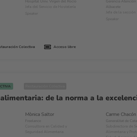
Hospital Univ. Virgen del Rocío
Gerencia Atención 
Jefa del Servicio de Hostelería
Albacete
Jefa de la sección
Speaker
Speaker
tauración Colectiva
Acceso libre
ECTIVA
Restauración Colectiva
alimentaria: de la norma a la excelenc
Mònica Saltor
Carme Chacón
Freelance
Generalitat de Cat
Consultora en Calidad y
Subdirectora de S
Seguridad Alimentaria.
Alimentaria y Prot