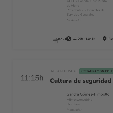
AEHH / Hospital Univ. Puerta
de Hierro
Presidente / Subdirector de
Servicios Generales
Moderador
11:00h - 11:45h
Res
Mar 24
MESA REDONDA |
RESTAURACIÓN COL
11:15h
Cultura de seguridad 
Sandra Gómez-Pimpollo
Alimentconsulting
Directora
Moderador