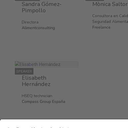
Sandra Gómez-
Mònica Saltor
Pimpollo
Consultora en Cali
Seguridad Alimenta
Directora
Freelance
Alimentconsulting
SPEAKER
Elisabeth
Hernández
HSEQ technician
Compass Group España