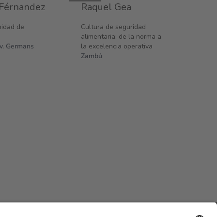
 Férnandez
Raquel Gea
nidad de
Cultura de seguridad
alimentaria: de la norma a
iv. Germans
la excelencia operativa
Zambú