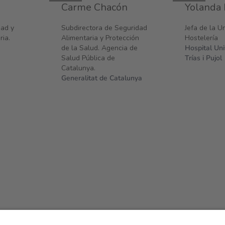
Carme Chacón
Yolanda
dad y
Subdirectora de Seguridad
Jefa de la U
ria.
Alimentaria y Protección
Hostelería
de la Salud. Agencia de
Hospital Un
Salud Pública de
Trías i Pujol
Catalunya.
Generalitat de Catalunya