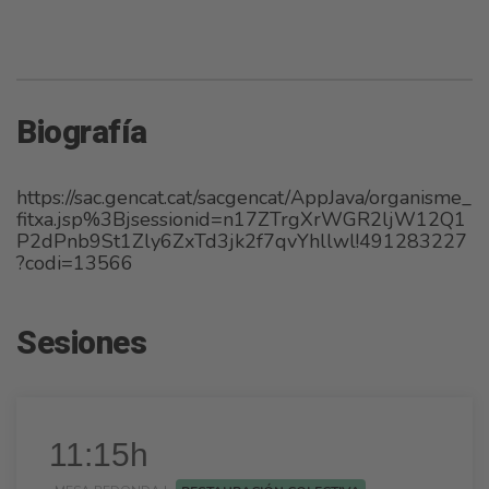
Biografía
https://sac.gencat.cat/sacgencat/AppJava/organisme_
fitxa.jsp%3Bjsessionid=n17ZTrgXrWGR2ljW12Q1
P2dPnb9St1Zly6ZxTd3jk2f7qvYhllwl!491283227
?codi=13566
Sesiones
11:15h