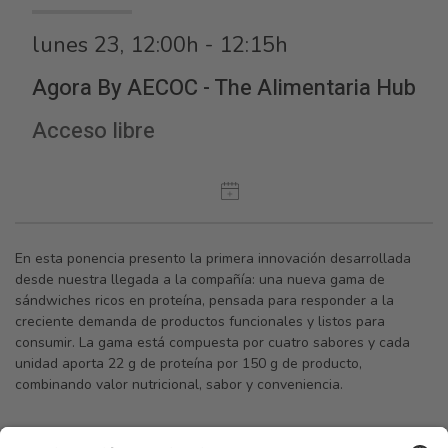
lunes 23, 12:00h - 12:15h
Agora By AECOC - The Alimentaria Hub
Acceso libre
En esta ponencia presento la primera innovación desarrollada
desde nuestra llegada a la compañía: una nueva gama de
sándwiches ricos en proteína, pensada para responder a la
creciente demanda de productos funcionales y listos para
consumir. La gama está compuesta por cuatro sabores y cada
unidad aporta 22 g de proteína por 150 g de producto,
combinando valor nutricional, sabor y conveniencia.