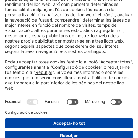
Descobreix més novetats dels
expositors d'Alimentaria
Facebook
Twitter
LinkedIn
WhatsApp
Email
Print
Informació general
Avís legal
Política de privacitat
Política de cookies
#ALIMENTARIA2028
a les xarxes socials