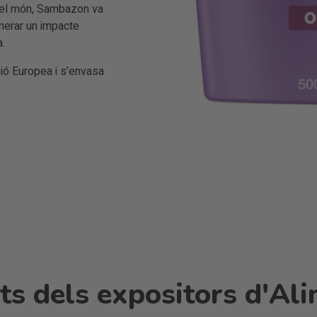
t el món, Sambazon va
enerar un impacte
a.
ió Europea i s’envasa
s dels expositors d'Ali