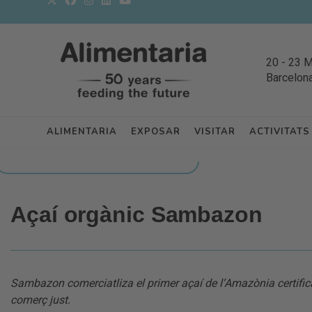
20
-
23 
Barcelon
ALIMENTARIA
EXPOSAR
VISITAR
ACTIVITATS
TORNAR A NOVETATS DELS EXPOSITORS
Açaí orgànic Sambazon
Sambazon comerciatliza el primer açaí de l’Amazònia certifica
comerç just.