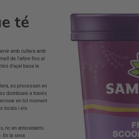
e té
ervir amb cullera amb
ell de l’arbre fins al
tes d’açaí basa la
ilera, es processen en
s distribueix a través
ervisar en tot moment
s locals i els
 ric en antioxidants
. En la seva