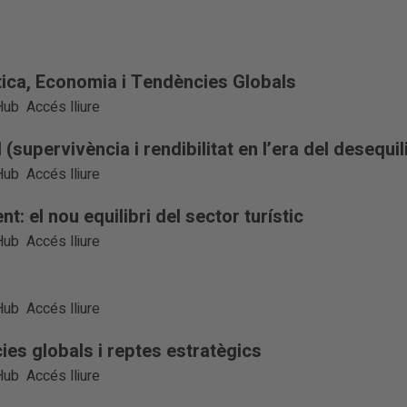
tica, Economia i Tendències Globals
Hub
Accés lliure
 (supervivència i rendibilitat en l’era del desequili
Hub
Accés lliure
nt: el nou equilibri del sector turístic
Hub
Accés lliure
Hub
Accés lliure
ies globals i reptes estratègics
Hub
Accés lliure