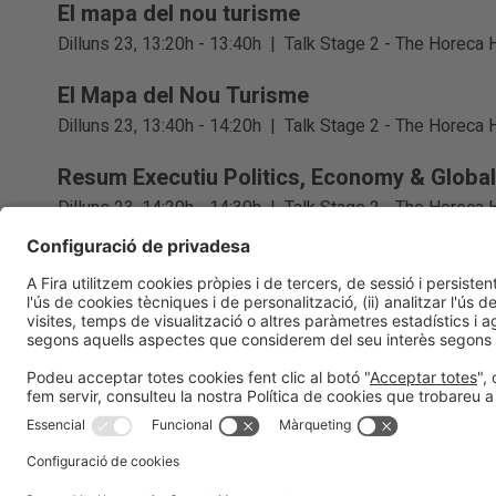
El mapa del nou turisme
Dilluns 23, 13:20h - 13:40h
|
Talk Stage 2 - The Horeca 
El Mapa del Nou Turisme
Dilluns 23, 13:40h - 14:20h
|
Talk Stage 2 - The Horeca 
Resum Executiu Politics, Economy & Globa
Dilluns 23, 14:20h - 14:30h
|
Talk Stage 2 - The Horeca 
Informació general
Avís legal
Política de privacitat
Políti