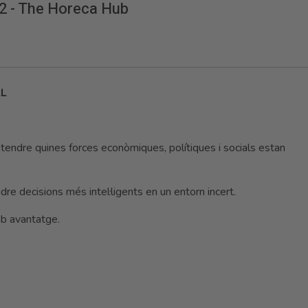
 2 - The Horeca Hub
AL
tendre quines forces econòmiques, polítiques i socials estan
endre decisions més intel·ligents en un entorn incert.
mb avantatge.