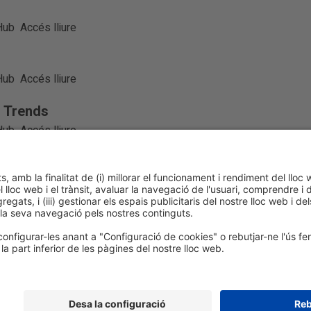
Hub
Accés lliure
Hub
Accés lliure
l Trends
Hub
Accés lliure
ca de cookies