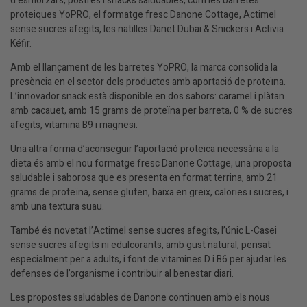
d’esmorzars, postres i snacks saludables, com les barretes
proteiques YoPRO, el formatge fresc Danone Cottage, Actimel
sense sucres afegits, les natilles Danet Dubai & Snickers i Activia
Kéfir.
Amb el llançament de les barretes YoPRO, la marca consolida la
presència en el sector dels productes amb aportació de proteïna.
L’innovador snack està disponible en dos sabors: caramel i plàtan
amb cacauet, amb 15 grams de proteïna per barreta, 0 % de sucres
afegits, vitamina B9 i magnesi.
Una altra forma d’aconseguir l’aportació proteica necessària a la
dieta és amb el nou formatge fresc Danone Cottage, una proposta
saludable i saborosa que es presenta en format terrina, amb 21
grams de proteïna, sense gluten, baixa en greix, calories i sucres, i
amb una textura suau.
També és novetat l’Actimel sense sucres afegits, l’únic L-Casei
sense sucres afegits ni edulcorants, amb gust natural, pensat
especialment per a adults, i font de vitamines D i B6 per ajudar les
defenses de l’organisme i contribuir al benestar diari.
Les propostes saludables de Danone continuen amb els nous