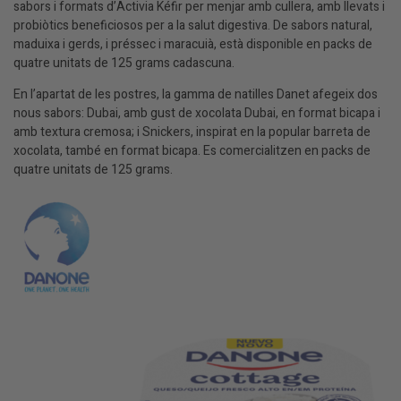
sabors i formats d’Activia Kéfir per menjar amb cullera, amb llevats i
probiòtics beneficiosos per a la salut digestiva. De sabors natural,
maduixa i gerds, i préssec i maracuià, està disponible en packs de
quatre unitats de 125 grams cadascuna.
En l’apartat de les postres, la gamma de natilles Danet afegeix dos
nous sabors: Dubai, amb gust de xocolata Dubai, en format bicapa i
amb textura cremosa; i Snickers, inspirat en la popular barreta de
xocolata, també en format bicapa. Es comercialitzen en packs de
quatre unitats de 125 grams.