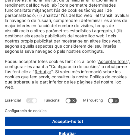
Descobreix més novetats dels
expositors d'Alimentaria
Facebook
Twitter
LinkedIn
WhatsApp
Email
Print
Informació general
Avís legal
Política de privacitat
Política de cookies
#ALIMENTARIA2028
a les xarxes socials