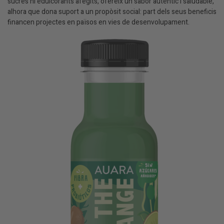
sucres ni edulcorants afegits, ofereix un sabor autèntic i saludable,
alhora que dona suport a un propòsit social: part dels seus beneficis
financen projectes en països en vies de desenvolupament.