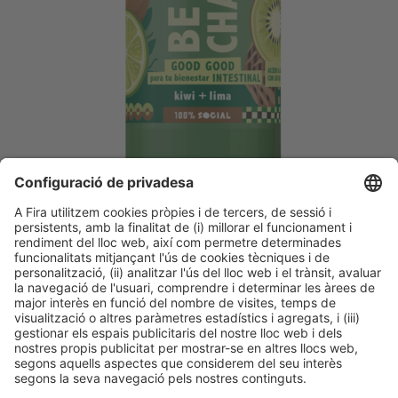
Descobreix més novetats dels
expositors d'Alimentaria
Facebook
Twitter
LinkedIn
WhatsApp
Email
Print