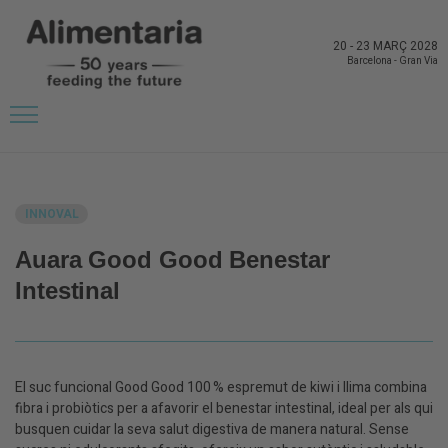
20
-
23 MARÇ 2028
Barcelona
-
Gran Via
TORNAR A NOVETATS DELS EXPOSITORS
INNOVAL
Auara Good Good Benestar
Intestinal
El suc funcional Good Good 100 % espremut de kiwi i llima combina
fibra i probiòtics per a afavorir el benestar intestinal, ideal per als qui
busquen cuidar la seva salut digestiva de manera natural. Sense