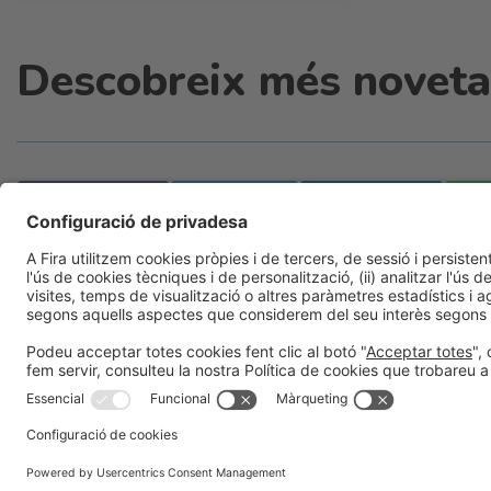
Descobreix més novetat
Facebook
Twitter
LinkedIn
Informació general
Avís legal
Política de privacitat
Políti