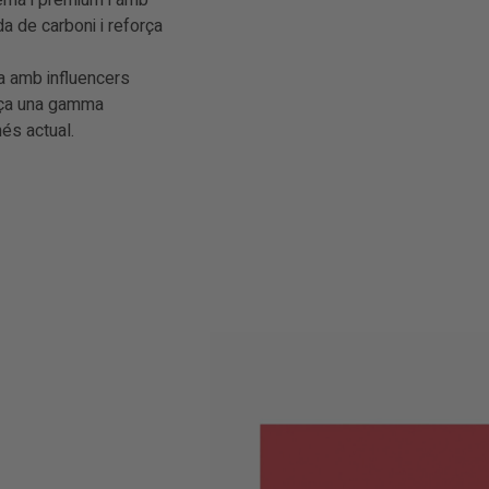
rna i premium i amb
 de carboni i reforça
a amb influencers
ança una gamma
és actual.