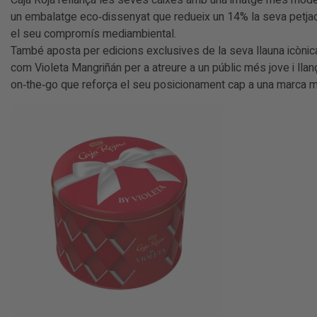
Caja Roja rellança les seves caixes amb una imatge més mode
un embalatge eco‑dissenyat que redueix un 14% la seva petjada
el seu compromís mediambiental.
També aposta per edicions exclusives de la seva llauna icònic
com Violeta Mangriñán per a atreure a un públic més jove i ll
on‑the‑go que reforça el seu posicionament cap a una marca m