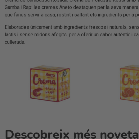
Crema de Carabassa Rostida, Crema de Pollastre Rostit amb 
Gamba i Rap: les cremes Aneto destaquen per la seva manera d
que faries servir a casa, rostint i saltant els ingredients per a 
Elaborades únicament amb ingredients frescos i naturals, se
lactis i sense midons afegits, per a oferir un sabor autèntic i 
cullerada.
Descobreix més novetat