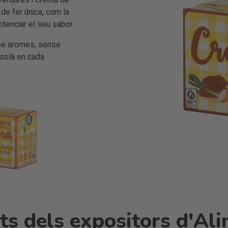
Verdures i Crema de
e fer única, com la
potenciar el seu sabor.
nse aromes, sense
casolà en cada
s dels expositors d'Ali