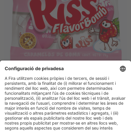
Descobreix més novetats dels
expositors d'Alimentaria
Facebook
Twitter
LinkedIn
WhatsApp
Email
Print