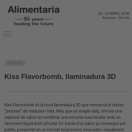
20
-
23 MARÇ 2028
Barcelona
-
Gran Via
TORNAR A NOVETATS DELS EXPOSITORS
INNOVAL
Kiss Flavorbomb, llaminadura 3D
Kiss Flavorbomb és la nova llaminadura 3D que reinventa el clàssic
“petonet” de maduixa i nata. Més que un simple dolç, ofereix una
explosió de sabor en combinar una escuma suau bicolor amb un
farciment líquid àcid i afruitat. Es tracta d’un sabor ja reconegut pel
públic, presentat en un format sorprenent, innovador i visualment