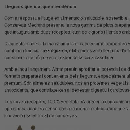
Llegums que marquen tendència
Com a resposta a l’auge en alimentació saludable, sostenible i
Conservas Medrano presenta la nova gamma de plats preparat
que inaugura amb dues receptes: curri de cigrons i llenties am
D’aquesta manera, la marca amplia el catàleg amb propostes
combinen tradició i avantguarda, elaborades amb llegums d’alta 
consumir i que ofereixen el sabor de la cuina casolana.
Amb el nou llançament, Aimar pretén aprofitar el potencial d
formats preparats i convenients dels llegums, especialment 
premium. Són aliments saludables, rics en proteïnes vegetals, f
antioxidants, que contribueixen al benestar digestiu i cardiovasc
Les noves receptes, 100 % vegetals, s’adrecen a consumido
opcions saludables sense complicacions i distribuïdors que vo
innovació real al lineal de conserves.