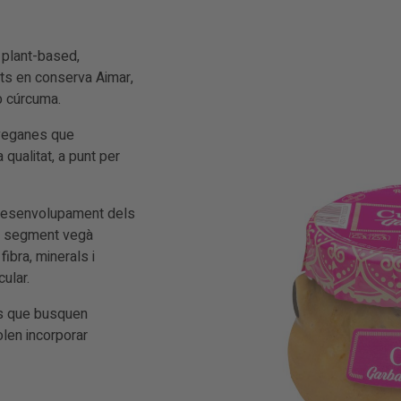
 plant-based,
s en conserva Aimar,
b cúrcuma.
 veganes que
qualitat, a punt per
e desenvolupament dels
al segment vegà
ibra, minerals i
ular.
rs que busquen
len incorporar