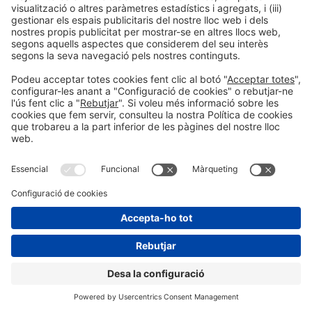
Facebook
Twitter
LinkedIn
WhatsApp
Email
Print
Informació general
Avís legal
Política de privacitat
Política de cookies
#ALIMENTARIA2028
a les xarxes socials
© 2026 Fira de Barcelona