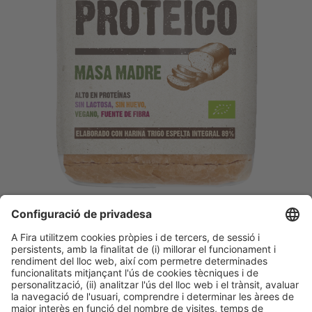
Descobreix més novetats dels
expositors d'Alimentaria