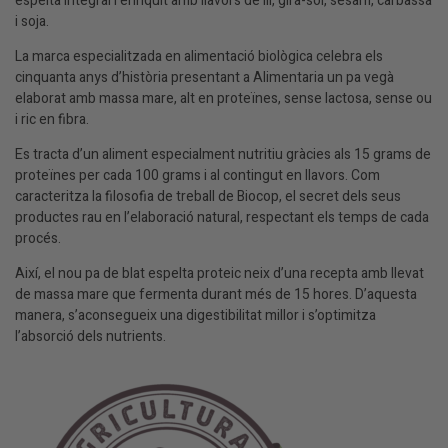
espelta integral i enriquit amb llavors de lli, gira-sol, sèsam, carbassa
i soja.
La marca especialitzada en alimentació biològica celebra els
cinquanta anys d’història presentant a Alimentaria un pa vegà
elaborat amb massa mare, alt en proteïnes, sense lactosa, sense ou
i ric en fibra.
Es tracta d’un aliment especialment nutritiu gràcies als 15 grams de
proteïnes per cada 100 grams i al contingut en llavors. Com
caracteritza la filosofia de treball de Biocop, el secret dels seus
productes rau en l’elaboració natural, respectant els temps de cada
procés.
Així, el nou pa de blat espelta proteic neix d’una recepta amb llevat
de massa mare que fermenta durant més de 15 hores. D’aquesta
manera, s’aconsegueix una digestibilitat millor i s’optimitza
l’absorció dels nutrients.