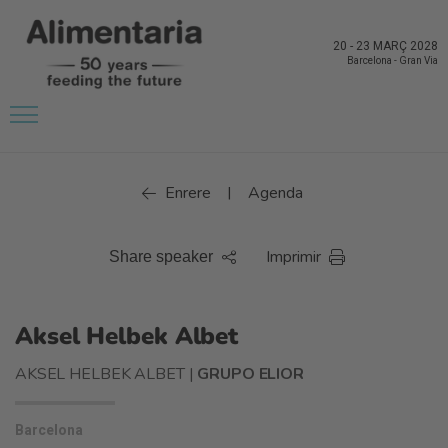
20
-
23 MARÇ 2028
Barcelona
-
Gran Via
Enrere
Agenda
|
Imprimir
Share speaker
Aksel Helbek Albet
AKSEL HELBEK ALBET |
GRUPO ELIOR
Barcelona