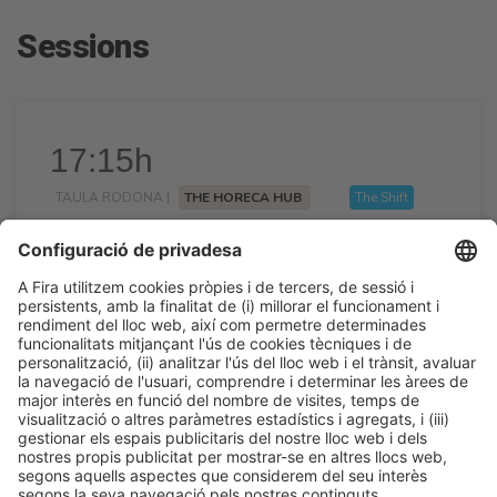
Sessions
17:15h
TAULA RODONA |
THE HORECA HUB
The Shift
Lliçó d’Eficàcia 360
17:15h - 17:45h
Dl 23
Talk Stage 2 - The Horeca Hub
Accés lliure
LLegir més