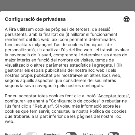
Biografia
Llicenciada en Gestió de Mitjans amb postgrau en
Gestió Cultural. Treballo a Innova Market Insights
ajudant les empreses a créixer mitjançant l’anàlisi
de tendències i del consumidor.