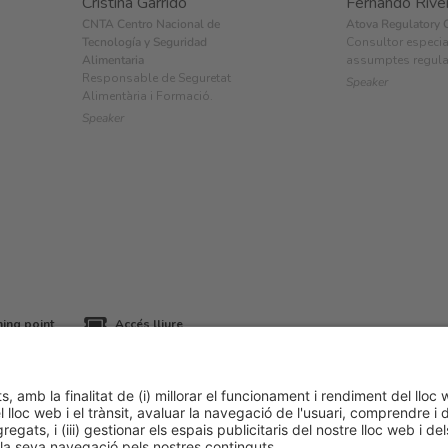
Cristina Garrido
Fernando Rive
CNTA Centro Nacional de
Atova Regulatory 
Tecnología y Seguridad
Consultor especia
Alimentaria
assumptes regula
Responsable de Seguretat
Speaker
Alimentària i Formació.
Speaker
hing point
Accés lliure