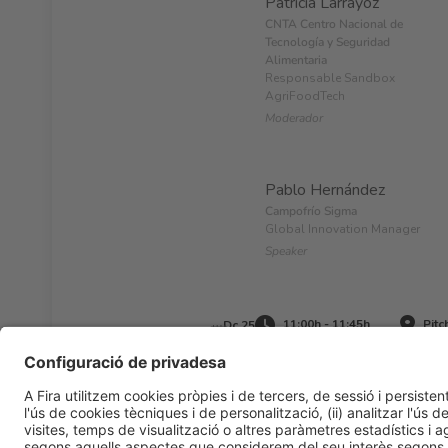
Patricia Larráyoz
CNTA Centro Nacional de
Tecnología y Seguridad
Alimentaria
Responsable Sandbox
AgriFoodTech
Moderador
Pablo Hernández
Campofrío Sigma
Global Innovation Manager
Speaker
11:00h - 11:45h
Pitc
Dc 25