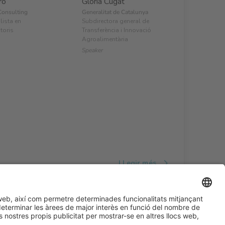
ro
Glòria Cugat
Consulting
Generalitat de Catalunya
lista en
Subdirectora general de
toris
Transferència i Innovació
Agroalimentària
Speaker
LLegir més