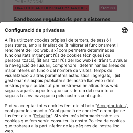
TAULA RODONA |
FIRA FOOD AND HOSPITALITY STARTUPS
Startups
Sandboxes regulatoris per a sistemes
alimentaris i d’hostaleria resilients.
11:00h - 11:45h
Pitching point
Dc 25
Accés lliure
LLegir més