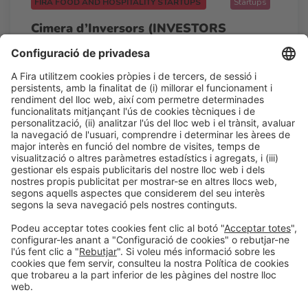
FIRA FOOD AND HOSPITALITY STARTUPS
Startups
Cimera d’Inversors (INVESTORS
Summit)
12:30h - 13:15h
Pitching point
Dc 25
Accés lliure
LLegir més