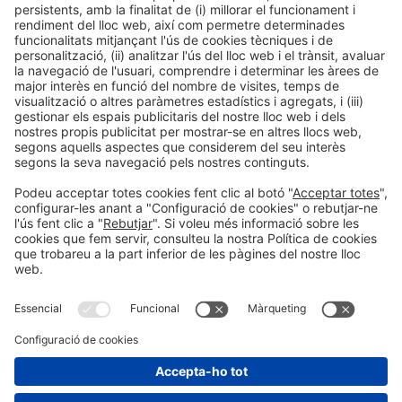
10:10h - 10:30h
Dj 26
Talk Stage 2 - The Horeca Hub
Accés lliure
LLegir més
Informació general
Avís legal
Política de privacitat
Política de cookies
#ALIMENTARIA2028
a les xarxes socials