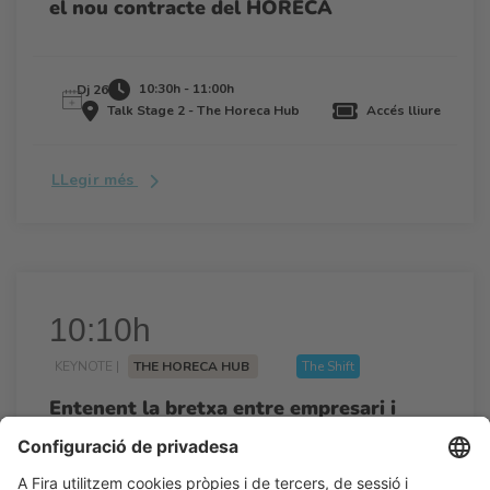
el nou contracte del HORECA
10:30h - 11:00h
Dj 26
Talk Stage 2 - The Horeca Hub
Accés lliure
LLegir més
10:10h
KEYNOTE |
THE HORECA HUB
The Shift
Entenent la bretxa entre empresari i
treballador