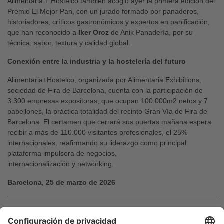
Alimentaria + Hostelco también acogió ayer la primera edición del
Premio El Mejor Pan, con un jurado formado por panaderos,
historiadores, críticos gastronómicos y expertos en panificación,
que han reconocido a
Iker Oroz
de Anik Panadería, por su
técnica, sabor, textura y calidad global.
Conexión entre la industria y la hostelería del futuro
Alimentaria+Hostelco, organizada por Alimentaria Exhibitions,
sociedad de Fira de Barcelona, cuenta con la participación de
3.300 empresas expositoras, que ocupan 100.000m2 netos y 7
pabellones, la práctica totalidad del recinto Gran Vía de Fira de
Barcelona. El certamen que cerrará sus puertas mañana espera
recibir a más de 110.000 visitantes profesionales, el 25%
internacionales, reafirmando su liderazgo como principal
plataforma impulsora de negocios,
internacionalización y networking.
Barcelona, 25 de marzo de 2026
Contacto de prensa
Material gráfico