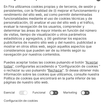
Susanna Santamaría
GALERÍA DE IMÁGENES
(+34) 93 452 11 04
ssantamaria@alimentaria.com
Facebook
Twitter
LinkedIn
WhatsApp
Email
Print
Información general
Aviso legal
Política de privacidad
Política de cookies