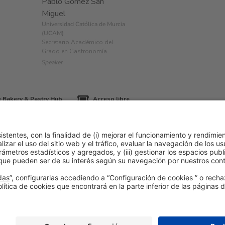
Pablo Gómez San
Miguel
Universidad Católica de Murcia
(UCAM)
Secretario Académico del
Grado en Gastronomía
Speaker
 Bakery & Pastry Hub
Acceso libre
ítica de cookies