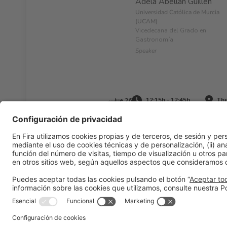
Adela Abellán Guillén
Universidad Católica de Murcia
(UCAM)
Vicedecana del Grado en
Gastronomía
Speaker
12:15h - 12:45h
The
Jue 26
Información general
Aviso legal
Política de privacidad
Pol