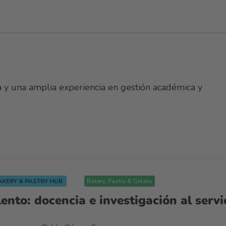
a y una amplia experiencia en gestión académica y
AKERY & PASTRY HUB
Bakery, Pastry & Gelato
nto: docencia e investigación al servi