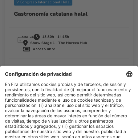
IV Congreso Internacional Halal
Gastronomía catalana halal
13:30h - 14:15h
Mar 24
Show Stage 1 - The Horeca Hub
Acceso libre
Leer más