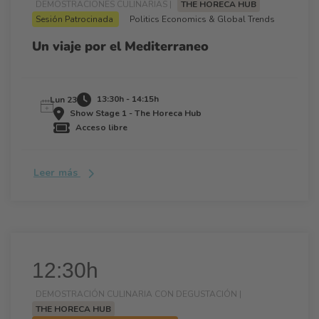
DEMOSTRACIONES CULINARIAS |
THE HORECA HUB
Sesión Patrocinada
Politics Economics & Global Trends
Un viaje por el Mediterraneo
13:30h - 14:15h
Lun 23
Show Stage 1 - The Horeca Hub
Acceso libre
Leer más
12:30h
DEMOSTRACIÓN CULINARIA CON DEGUSTACIÓN |
THE HORECA HUB