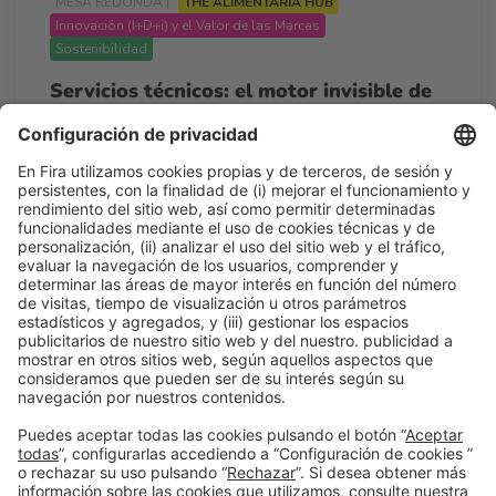
MESA REDONDA |
THE ALIMENTARIA HUB
Innovación (I+D+i) y el Valor de las Marcas
Sostenibilidad
Servicios técnicos: el motor invisible de
la industria alimentaria.
10:00h - 10:45h
Mié 25
Conference Room by Acciona - The Alimentaria Hub
Acceso libre
Leer más