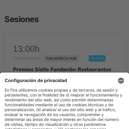
Sesiones
13:00h
PRESENTACIÓN |
THE HORECA HUB
The Shift
Premios Sísifo Fundación Restaurantes
Sostenibles
13:00h - 13:30h
Jue 26
Talk Stage 2 - The Horeca Hub
Acceso libre
Leer más