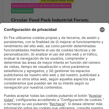
MESA REDONDA |
THE ALIMENTARIA HUB
Innovación (I+D+i) y el Valor de las Marcas
Sostenibilidad
Circular Food Pack Industrial Forum;
Packaging, pieza estratégica del negocio
16:15h - 17:00h
Mié 25
Auditorio - The Alimentaria Hub
Acceso libre
Leer más