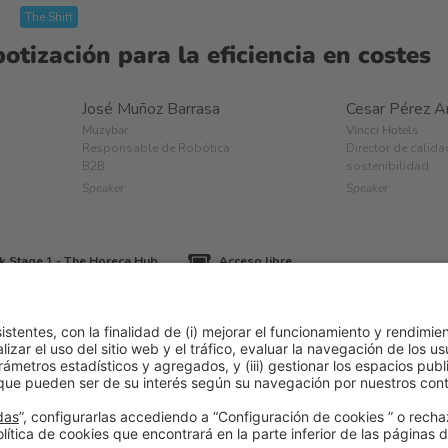
The Shift
tización para la eficiencia en costes
José Muñoz Barrasa
Cesar Pérez A
Muzybar
Vincci Hotels
Responsable de Robótica
Director de calida
B2B
sostenibilidad
Speaker
Speaker
k Stage 1 - The Horeca Hub
Acceso libre