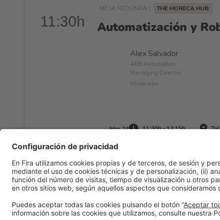
MESA REDONDA |
THE HORECA HUB
11:30h
Automatización y Robo
Alex Salvador
AER Automation
Managing Director
Moderador
11:30h - 12:15h
Tal
Mar 24