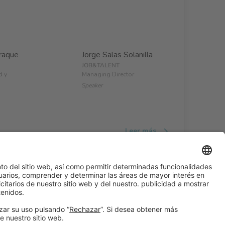
raque
Jorge Salas Solanilla
JOB&TALENT
d y
Managing Director
Speaker
Leer más
#ALIMENTARIA2028
en las redes sociales