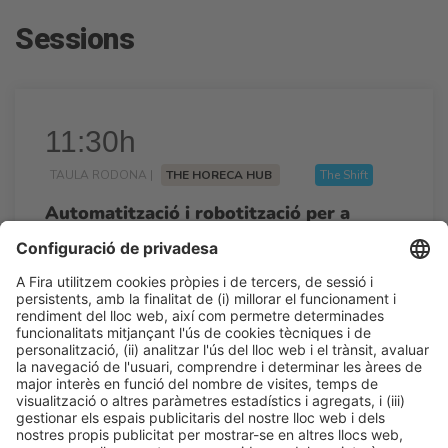
Sessions
11:30h
TAULA RODONA |
THE HORECA HUB
The Shift
Automatització i robotització per a
l’eficiència de costos
11:30h - 12:15h
Dt 24
Talk Stage 1 - The Horeca Hub
Accés lliure
LLegir més