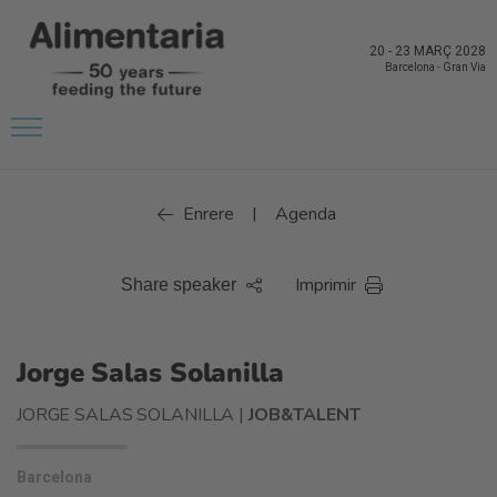
20
-
23 MARÇ 2028
Barcelona
-
Gran Via
Enrere
Agenda
|
Imprimir
Share speaker
Jorge Salas Solanilla
JORGE SALAS SOLANILLA |
JOB&TALENT
Barcelona