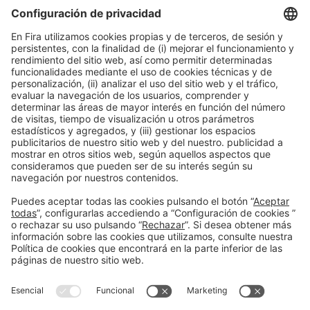
decide
17:45h - 18:25h
Mié 25
Talk Stage 1 - The Horeca Hub
Acceso libre
Leer más