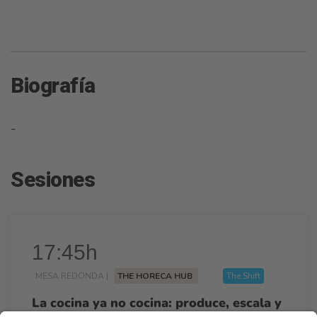
Biografía
-
Sesiones
17:45h
MESA REDONDA |
THE HORECA HUB
The Shift
La cocina ya no cocina: produce, escala y