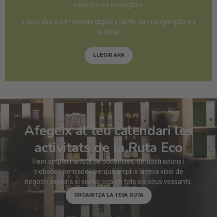
expositores ecológicos.
¡Léelo ahora en formato digital y hazte con un ejemplar en
la feria!
LLEGIR ARA
Afegeix al teu calendari les
activitats de la Ruta Eco
Hem omplert la ruta de ponències, demostracions i
trobades pensades perquè ampliïs la teva visió de
negoci i exploris el sector Eco en tots els seus vessants.
ORGANITZA LA TEVA RUTA