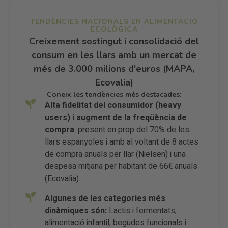
TENDÈNCIES NACIONALS EN ALIMENTACIÓ
ECOLÒGICA
Creixement sostingut i consolidació del
consum en les llars amb un mercat de
més de 3.000 milions d'euros (MAPA,
Ecovalia)
Coneix les tendències més destacades:
Alta fidelitat del consumidor (heavy
users) i augment de la freqüència de
compra
: present en prop del 70% de les
llars espanyoles i amb al voltant de 8 actes
de compra anuals per llar (Nielsen) i una
despesa mitjana per habitant de 66€ anuals
(Ecovalia).
Algunes de les categories més
dinàmiques són:
Lactis i fermentats,
alimentació infantil, begudes funcionals i