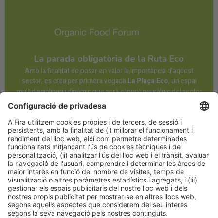
La parada obligatòria de la Ruta Eco
Amb la finalitat de posar en valor la importància d’aquest
sector, es crea per primera vegada
La Plaça Eco
, un espai
multidisciplinari i dinàmic que serà el punt neuràlgic del sector
en Alimentària. Comptarà amb un programa complet
d’
activitats, ponències, presentacions de producte i
networking.
DESCOBREIX-HO