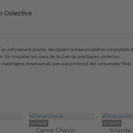
n Colectiva
d´un enfocament pràctic, destacant la responsabilitat compartida d
rs. Es revisaran les claus de la Guia de pràctiques correctes
 d'al·lèrgens, fonamentals per a la protecció del consumidor final.
SPEAKER
SPEAKER
Carme Chacón
Yolanda