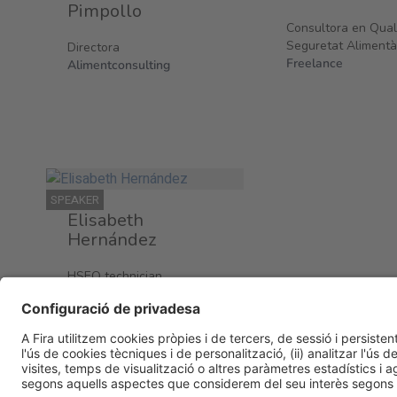
Pimpollo
Consultora en Quali
Seguretat Alimentàr
Directora
Freelance
Alimentconsulting
SPEAKER
Elisabeth
Hernández
HSEQ technician
Compass Group España