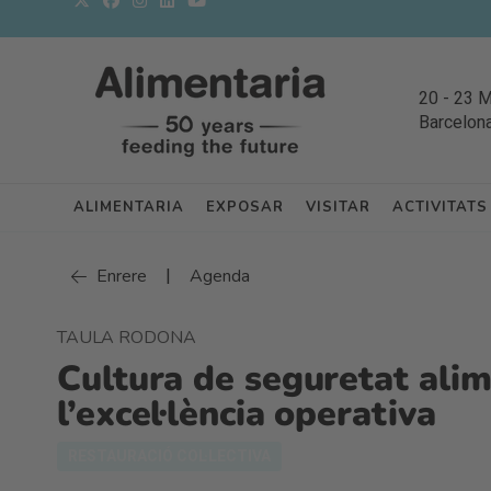
20
-
23 
Barcelon
ALIMENTARIA
EXPOSAR
VISITAR
ACTIVITATS
|
Enrere
Agenda
TAULA RODONA
Cultura de seguretat alim
l’excel·lència operativa
RESTAURACIÓ COL·LECTIVA