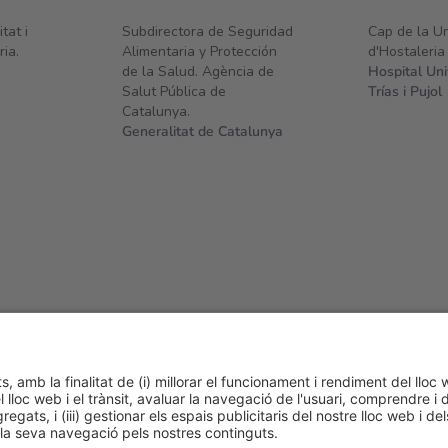
tat i
Subdirectora de Seguridad
Cap de la Un
ia.
Alimentaria y Protección
d'Hostaleria
de la Salud. Agència de
Hospital Un
Salut Pública de
Trías i Pujol
Catalunya.
Generalitat de Catalunya