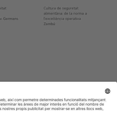
itat
Cultura de seguretat
alimentària: de la norma a
iv. Germans
l'excel·lència operativa
Zambú
#ALIMENTARIA2028