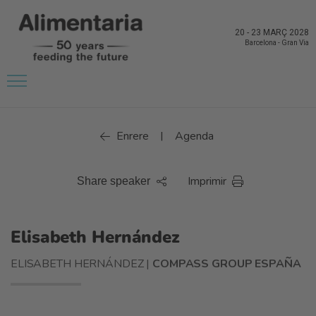
20
-
23 MARÇ 2028
Barcelona
-
Gran Via
Enrere
Agenda
|
Imprimir
Share speaker
Elisabeth Hernández
ELISABETH HERNÁNDEZ |
COMPASS GROUP ESPAÑA