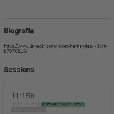
Biografia
https://www.linkedin.com/in/bet-hernandez-i-llort-
b7976b16/
Sessions
11:15h
TAULA RODONA |
RESTAURACIÓN COLECTIVA
Restauració Col·lectiva