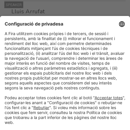
SPEAKER
Lluis Arrufat
Xef executiu
Grupo Fandango
SPEAKER
Txema Urda
Fundador
Tus Fermentados