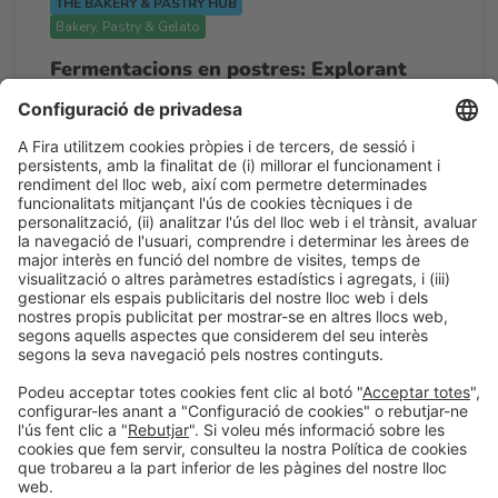
THE BAKERY & PASTRY HUB
Bakery, Pastry & Gelato
Fermentacions en postres: Explorant
noves textures i aromes.
17:30h - 18:10h
Dl 23
The Bakery & Pastry Hub
Accés lliure
LLegir més