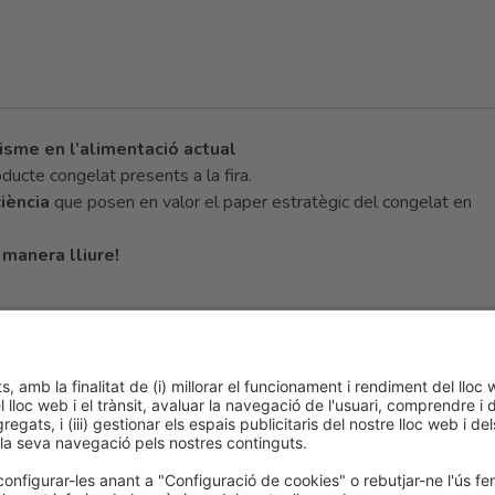
sme en l’alimentació actual
oducte congelat presents a la fira.
ciència
que posen en valor el paper estratègic del congelat en
 manera lliure!