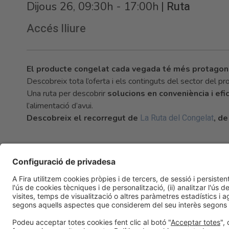
|
Ruta
Dijous 26, 09:30h - 17:00h
Accés lliure
El producte congelat cada vegada té més protagoni
Descobreix tota l’oferta i els continguts del sector del pr
Una ruta per descobrir
solucions en conveniència i efi
l’alimentació d’avui.
La Ruta del Congelat
Descobreix el recorregut de
, de